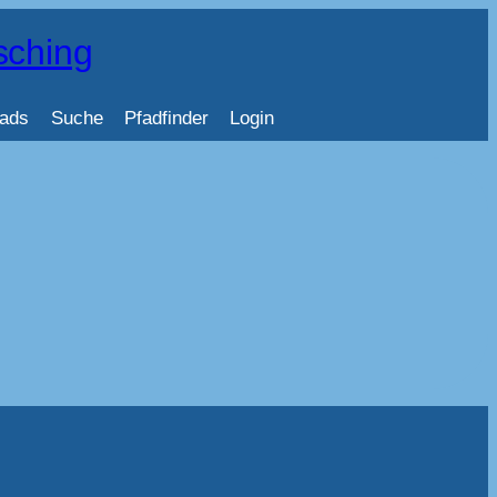
sching
ads
Suche
Pfadfinder
Login