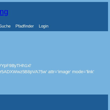
ing
Suche
Pfadfinder
Login
VYpF9ByTHh1xl‘
DXWwz5B8pVA75w‘ attr=’image‘ mode=’link‘