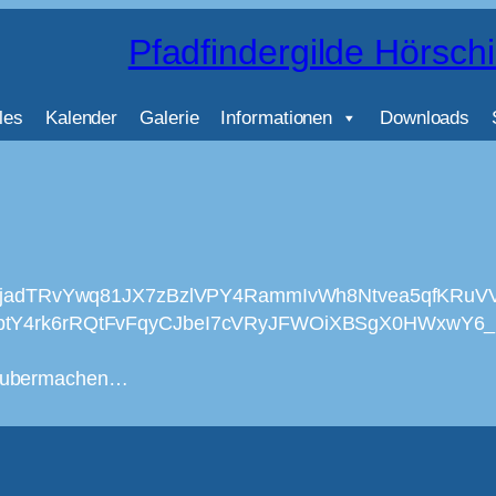
Pfadfindergilde Hörsch
les
Kalender
Galerie
Informationen
Downloads
lQjadTRvYwq81JX7zBzlVPY4RammIvWh8Ntvea5qfKRuV
tY4rk6rRQtFvFqyCJbeI7cVRyJFWOiXBSgX0HWxwY6_r5A
 Saubermachen…