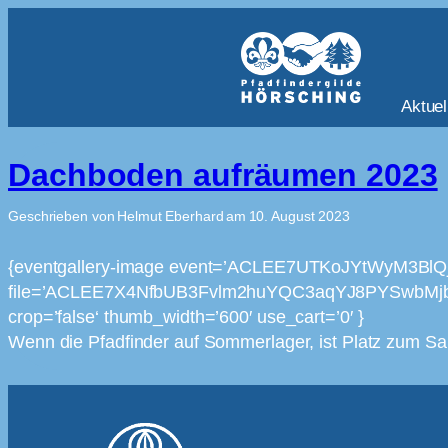
Aktuel
Dachboden aufräumen 2023
Geschrieben von
Helmut Eberhard
am
10. August 2023
{eventgallery-image event=’ACLEE7UTKoJYtWyM3B
file=’ACLEE7X4NfbUB3Fvlm2huYQC3aqYJ8PYSwbMjb
crop=’false‘ thumb_width=’600′ use_cart=’0′ }
Wenn die Pfadfinder auf Sommerlager, ist Platz zum