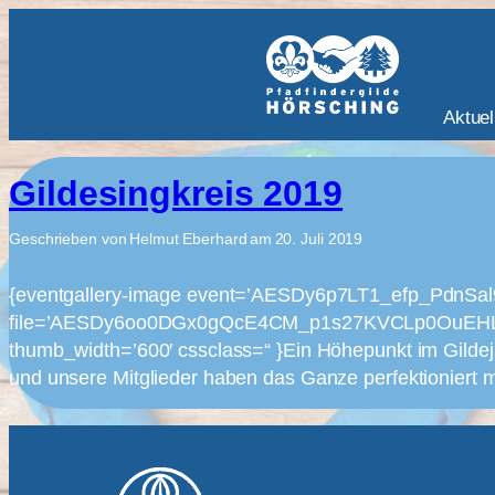
Aktuel
Gildesingkreis 2019
Geschrieben von
Helmut Eberhard
am
20. Juli 2019
{eventgallery-image event=’AESDy6p7LT1_efp_Pdn
file=’AESDy6oo0DGx0gQcE4CM_p1s27KVCLp0OuEHLuFA2_
thumb_width=’600′ cssclass=“ }Ein Höhepunkt im Gilde
und unsere Mitglieder haben das Ganze perfektioniert 