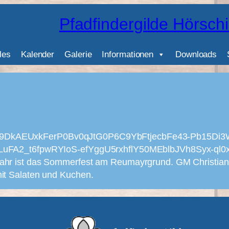
Pfadfindergilde Hörsch
les
Kalender
Galerie
Informationen
Downloads
Sal9DkAEUxkFerP0Bv0qJtG0P6C9YbFtjecbFe43-Pb15Di
t6fpwRYIoS-efYggU5rxhflY50MEblbJVh8Syx-ql0xlsqTIH
jahr ist das Sommerfest am Reumayrgrund. GM Christian 
mit Salaten und Kuchen.