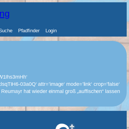
ing
Suche
Pfadfinder
Login
3W1Ihs3mHh‘
6-03a0Q‘ attr=’image‘ mode=’link‘ crop=’false‘
Reumayr hat wieder einmal groß „auffischen“ lassen