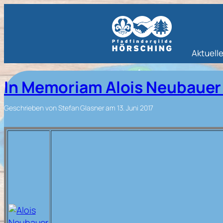
Aktuell
In Memoriam Alois Neubauer
Geschrieben von
Stefan Glasner
am
13. Juni 2017