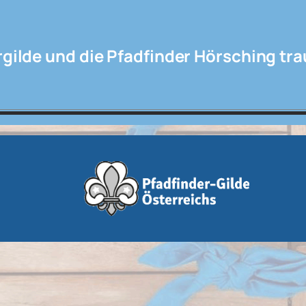
rgilde und die Pfadfinder Hörsching tr