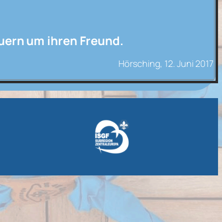
auern um ihren Freund.
Hörsching, 12. Juni 2017