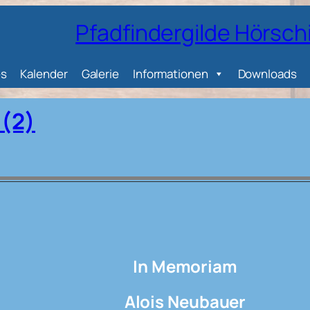
Pfadfindergilde Hörsch
es
Kalender
Galerie
Informationen
Downloads
 (2)
In Memoriam
Alois Neubauer