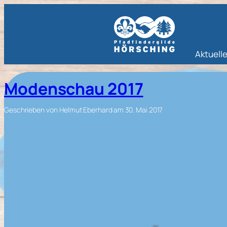
Aktuell
Modenschau 2017
Geschrieben von
Helmut Eberhard
am
30. Mai 2017