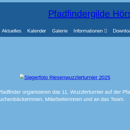
Pfadfindergilde Hör
Aktuelles
Kalender
Galerie
Informationen
Downlo
dfinder organisieren das 11. Wuzzlerturnier auf der Pfa
 KuchenbäckerInnen, MitarbeiterInnen und an das Team.