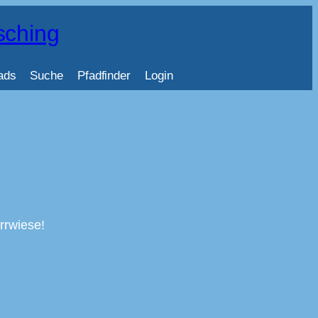
sching
ads
Suche
Pfadfinder
Login
rrwiese!