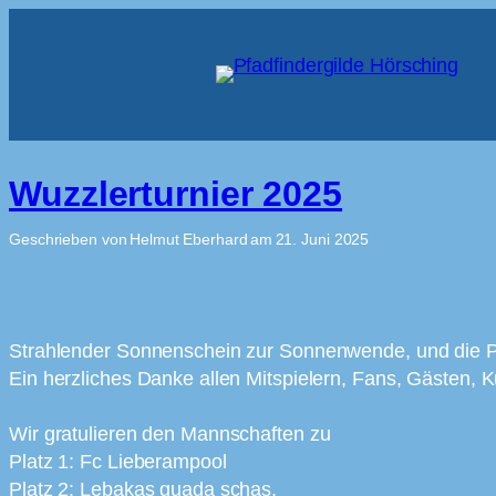
Wuzzlerturnier 2025
Geschrieben von
Helmut Eberhard
am
21. Juni 2025
Strahlender Sonnenschein zur Sonnenwende, und die Pfa
Ein herzliches Danke allen Mitspielern, Fans, Gästen,
Wir gratulieren den Mannschaften zu
Platz 1: Fc Lieberampool
Platz 2: Lebakas guada schas,